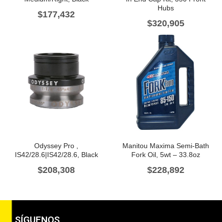
Hubs
$
177,432
$
320,905
Odyssey Pro ,
Manitou Maxima Semi-Bath
IS42/28.6|IS42/28.6, Black
Fork Oil, 5wt – 33.8oz
$
208,308
$
228,892
SÍGUENOS