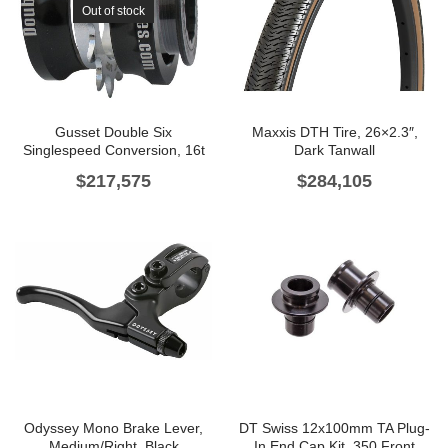
Out of stock
Gusset Double Six
Maxxis DTH Tire, 26×2.3″,
Singlespeed Conversion, 16t
Dark Tanwall
$
217,575
$
284,105
Odyssey Mono Brake Lever,
DT Swiss 12x100mm TA Plug-
Medium/Right, Black
In End Cap Kit, 350 Front