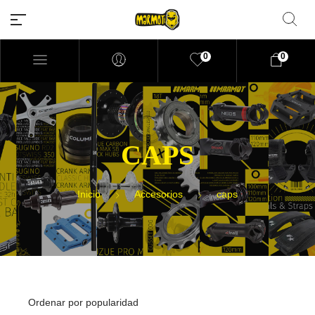
0
0
Filtrar por precio
CAPS
Inicio
Accesorios
caps