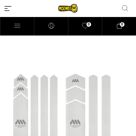
0
0
Filtrar por precio