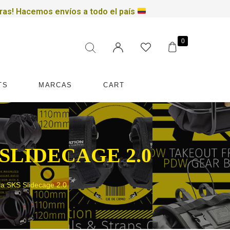
ras!
Hacemos envíos a todo el país
Filtrar por precio
0
TS
MARCAS
CART
LIDECAGE 2.0
a SKS Slidecage 2.0