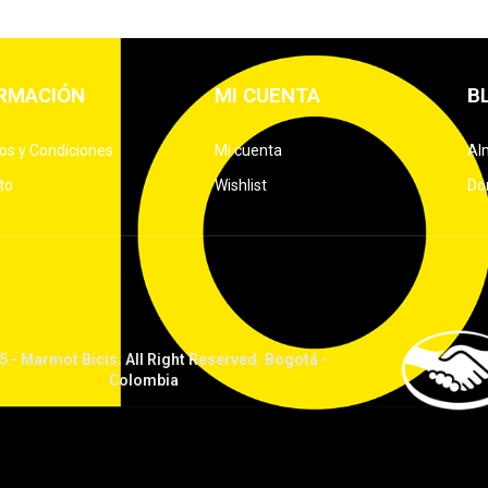
RMACIÓN
MI CUENTA
B
os y Condiciones
Mi cuenta
Al
to
Wishlist
Don
 - Marmot Bicis. All Right Reserved. Bogotá -
Colombia