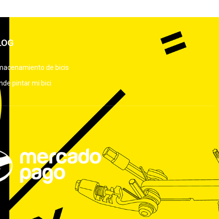
LOG
macenamiento de bicis
de pintar mi bici