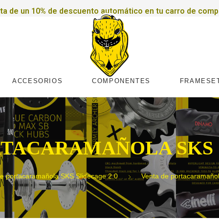
uta de un 10% de descuento automático en tu carro de comp
ACCESORIOS
COMPONENTES
FRAMESE
RTACARAMAÑOLA SKS S
e portacaramañola SKS Slidecage 2.0
Venta de portacaramañol