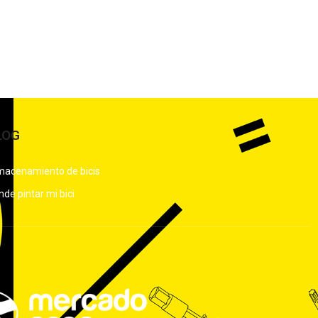
LOG
macenamiento de bicis
de pintar mi bici