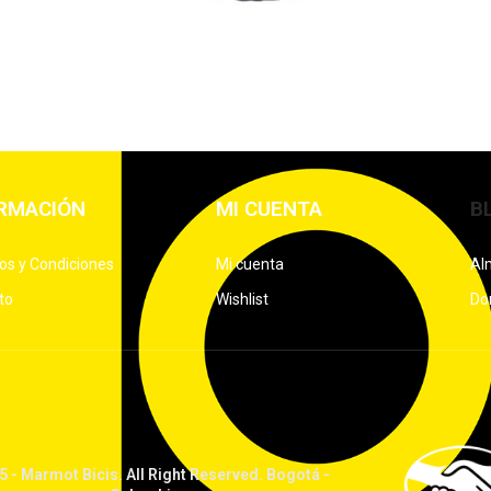
RMACIÓN
MI CUENTA
B
os y Condiciones
Mi cuenta
Al
to
Wishlist
Don
 - Marmot Bicis. All Right Reserved. Bogotá -