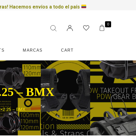
ras!
Hacemos envíos a todo el país
Filtrar por precio
0
TS
MARCAS
CART
25 – BMX
0×2.25 – BMX