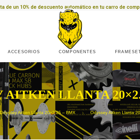
uta de un 10% de descuento automático en tu carro de comp
ACCESORIOS
COMPONENTES
FRAMESE
 AITKEN LLANTA 20×2.
Odyssey Aitken Llanta 20×2.25 – BMX
Odyssey Aitken Llanta 2