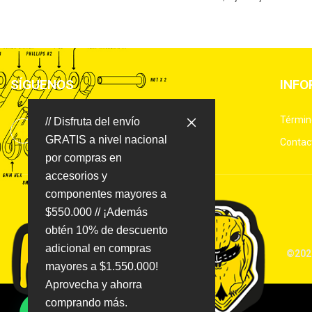
SÍGUENOS
INFO
Términ
// Disfruta del envío
GRATIS a nivel nacional
Contac
por compras en
accesorios y
componentes mayores a
$550.000 // ¡Además
obtén 10% de descuento
adicional en compras
©2025
mayores a $1.550.000!
Aprovecha y ahorra
comprando más.