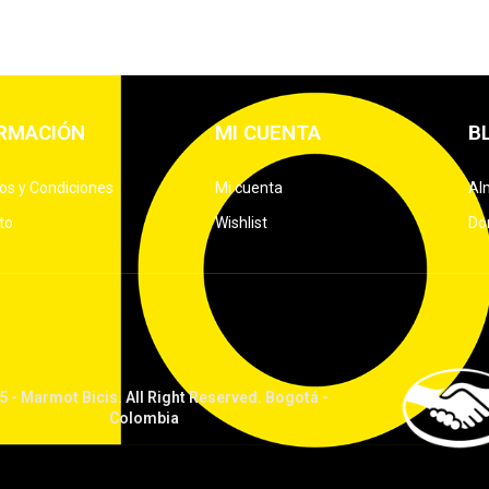
RMACIÓN
MI CUENTA
B
os y Condiciones
Mi cuenta
Al
to
Wishlist
Don
 - Marmot Bicis. All Right Reserved. Bogotá -
Colombia