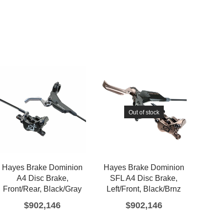
Out of stock
Hayes Brake Dominion
Hayes Brake Dominion
A4 Disc Brake,
SFL A4 Disc Brake,
Front/Rear, Black/Gray
Left/Front, Black/Brnz
$
902,146
$
902,146