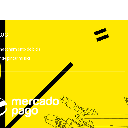
LOG
macenamiento de bicis
de pintar mi bici