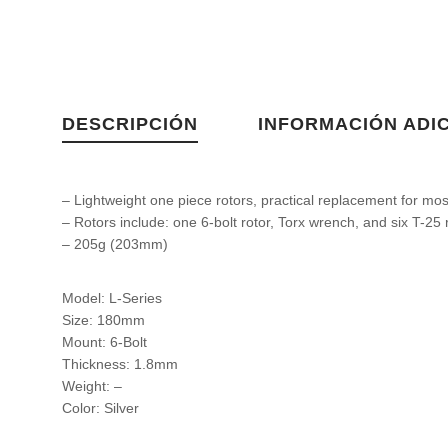
DESCRIPCIÓN
INFORMACIÓN ADI
– Lightweight one piece rotors, practical replacement for mo
– Rotors include: one 6-bolt rotor, Torx wrench, and six T-25
– 205g (203mm)
Model: L-Series
Size: 180mm
Mount: 6-Bolt
Thickness: 1.8mm
Weight: –
Color: Silver