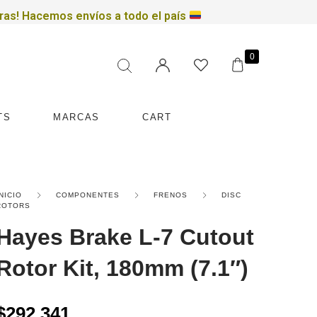
ras!
Hacemos envíos a todo el país
Filtrar por precio
0
TS
MARCAS
CART
INICIO
COMPONENTES
FRENOS
DISC
ROTORS
Hayes Brake L-7 Cutout
Rotor Kit, 180mm (7.1″)
$
292,341