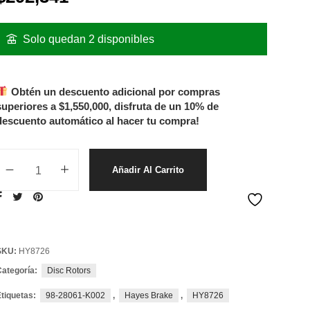
Solo quedan 2 disponibles
Obtén un descuento adicional por compras
superiores a
$
1,550,000
, disfruta de un 10% de
descuento automático al hacer tu compra!
Añadir Al Carrito
SKU:
HY8726
Categoría:
Disc Rotors
Etiquetas:
98-28061-K002
,
Hayes Brake
,
HY8726