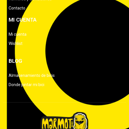
Contacto
MI CUENTA
Mi cuenta
Wishlist
BLOG
Almacenamiento de bicis
Donde pintar mi bici