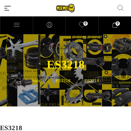
0
0
Filtrar por precio
ES3218
Inicio
ES3218
ES3218
ES3218